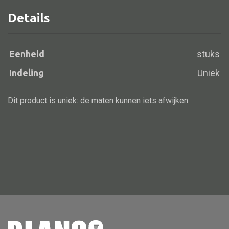
Details
Alle banken
Eenheid
stuks
Bank gestoffeerd
Indeling
Uniek
Bank hout
Bank IJzer
Dit product is uniek: de maten kunnen iets afwijken.
Chaise longues
Poef
Alle lampen
Hanglamp
Tafellamp