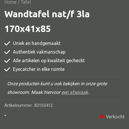
Vitrine
Home
/ Tafel
Wandtafel nat/f 3la
TV meubel
Rek
170x41x85
Comode
Uniek en handgemaakt
Authentiek vakmanschap
Alle artikelen op kwaliteit gecheckt
Alle stoelen
Eyecatcher in elke ruimte
Eetkamer stoel
Fautteuil
Onze producten kunt u ook bekijken in onze grote
showroom. Maak hiervoor
een afspraak
.
Barstoel
Kinderstoel
Artikelnummer: X0103412
Kruk
-
Verkocht
Stoel overig