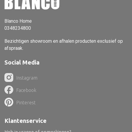
Vloerlamp
Wandlamp
Blanco Home
0348234800
Lampenkappen
Bezichtigen showroom en afhalen producten exclusief op
afspraak.
Social Media
Alle deco
Vaas
Instagram
Kandelaar
Facebook
Object
Pinterest
Pilaar
Pot
Klantenservice
Schaal