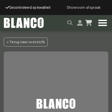
Showroom afspraak
Gecontroleerd op kwaliteit
Snelle & veilige leverin
< Terug naar overzicht
Alle tafels
Salontafel
Eettafel
Wandtafel
Bijzettafel
Bureau
Tafelblad