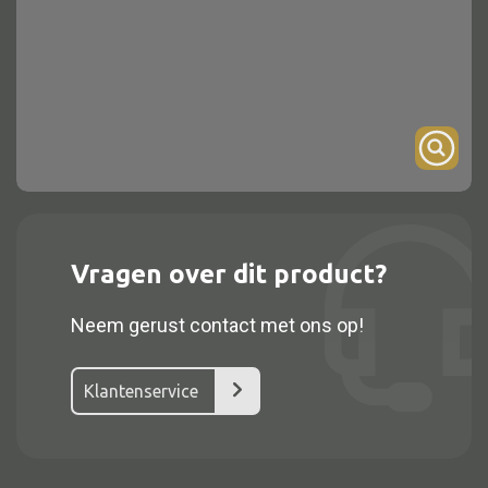
Onderstel
Bartafel
Console
Tafel overig
Alle kasten
Vragen over dit product?
Glaskast
Neem gerust contact met ons op!
Boekenkast
Dressoir
Klantenservice
Nachtkast
Kast overige