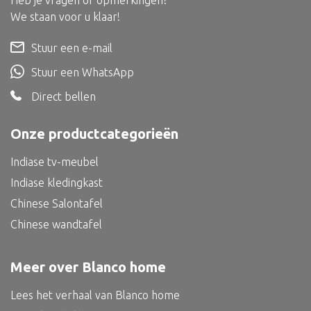
Heb je vragen of opmerkingen?
Dienblad
We staan voor u klaar!
Mand
Stuur een e-mail
Roomdevider
Stuur een WhatsApp
Deco overig
Direct bellen
Onze productcategorieën
Alle textiel
Indiase tv-meubel
Kussen
Indiase kledingkast
Tapijt
Chinese Salontafel
Chinese wandtafel
Kelim
Meer over Blanco home
Lees het verhaal van Blanco home
Alle bouwmateriaal