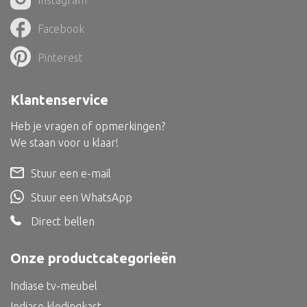
Instagram
Dienblad
Facebook
Mand
Roomdevider
Pinterest
Deco overig
Klantenservice
Heb je vragen of opmerkingen?
We staan voor u klaar!
Alle textiel
Stuur een e-mail
Kussen
Stuur een WhatsApp
Tapijt
Direct bellen
Kelim
Onze productcategorieën
Indiase tv-meubel
Alle bouwmateriaal
Indiase kledingkast