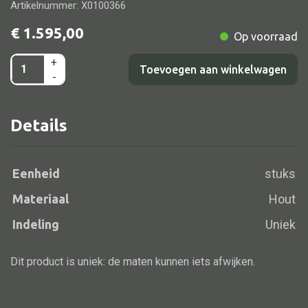
Artikelnummer: X0100366
€
1.595,00
Op voorraad
+
Alle banken
Wandtafel
Toevoegen aan winkelwagen
-
nat/f
Bank gestoffeerd
Shanxxi
Bank hout
Details
snijw.
Bank IJzer
3la
Chaise longues
120x46x85
Eenheid
stuks
Poef
aantal
Materiaal
Hout
Indeling
Uniek
Alle lampen
Dit product is uniek: de maten kunnen iets afwijken.
Hanglamp
Tafellamp