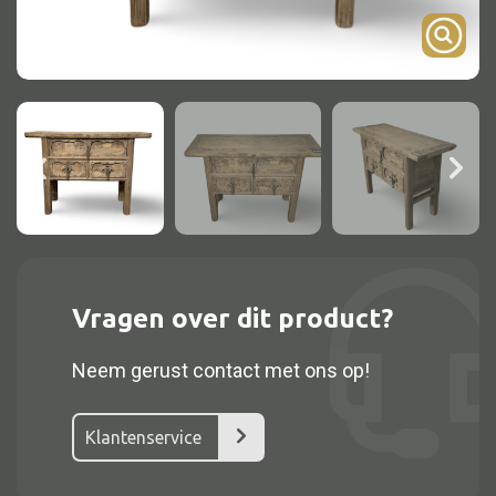
Onderstel
Bartafel
Console
Tafel overig
Alle kasten
Glaskast
Vragen over dit product?
Boekenkast
Neem gerust contact met ons op!
Dressoir
Nachtkast
Klantenservice
Kast overige