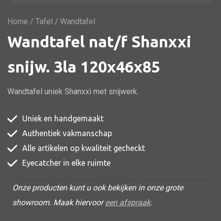
Vitrine
TV meubel
Home
/
Tafel
/ Wandtafel
Wandtafel nat/f Shanxxi
Rek
Comode
snijw. 3la 120x46x85
Wandtafel uniek Shanxxi met snijwerk.
Alle stoelen
Uniek en handgemaakt
Eetkamer stoel
Authentiek vakmanschap
Fautteuil
Alle artikelen op kwaliteit gecheckt
Barstoel
Eyecatcher in elke ruimte
Kinderstoel
Onze producten kunt u ook bekijken in onze grote
Kruk
showroom. Maak hiervoor
een afspraak
.
Stoel overig