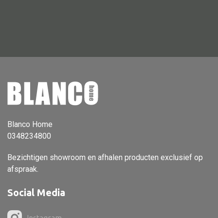
Vloerlamp
Wandlamp
Lampenkappen
Alle deco
Vaas
Blanco Home
0348234800
Kandelaar
Object
Bezichtigen showroom en afhalen producten exclusief op
afspraak.
Pilaar
Pot
Social Media
Schaal