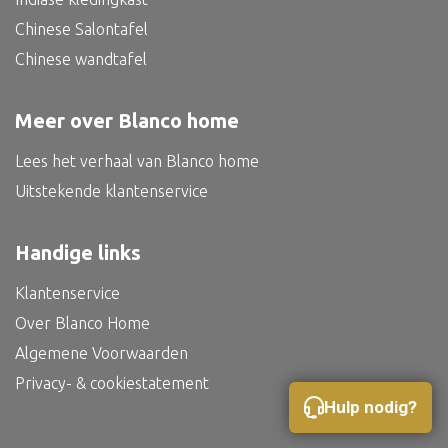
Bed
Chinese Salontafel
Chinese wandtafel
Meer over Blanco home
Alle oosterse meubels
Lees het verhaal van Blanco home
Oosterse kast
Uitstekende klantenservice
Oosterse tafel
Oosterse tv meubel
Handige links
Oosterse lampen
Klantenservice
Over Blanco Home
Algemene Voorwaarden
Privacy- & cookiestatement
Hulp nodig?