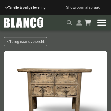
Showroom afspraak
Snelle & veilige levering
Grote showroom (op a
< Terug naar overzicht
Alle tafels
Salontafel
Eettafel
Wandtafel
Bijzettafel
Bureau
Tafelblad